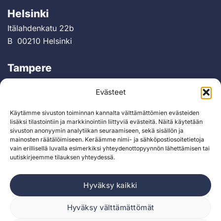
Helsinki
Itälahdenkatu 22b
B 00210 Helsinki
Tampere
Rautatienkatu 21 B, 5. krs.
Evästeet
33100 Tampere
Käytämme sivuston toiminnan kannalta välttämättömien evästeiden
Berlin
lisäksi tilastointiin ja markkinointiin liittyviä evästeitä. Näitä käytetään
sivuston anonyymin analytiikan seuraamiseen, sekä sisällön ja
Greifswalder Straße 226
mainosten räätälöimiseen. Keräämme nimi- ja sähköpostiosoitetietoja
10405 Berlin, Saksa
vain erillisellä luvalla esimerkiksi yhteydenottopyynnön lähettämisen tai
uutiskirjeemme tilauksen yhteydessä.
Hyväksy kaikki
Hyväksy välttämättömät