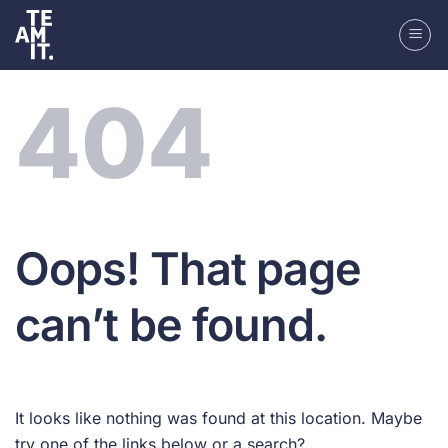
Skip
to
content
404
Oops! That page
can’t be found.
It looks like nothing was found at this location. Maybe
try one of the links below or a search?